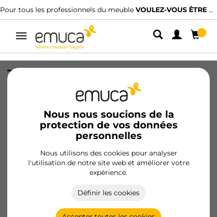
Pour tous les professionnels du meuble
VOULEZ-VOUS ÊTRE CLIENT ?
Alterner
la
navigation
Table motorisée réglable en hauteur
Table réglable en hauteur, Acier, Peint
en blanc
Nous nous soucions de la
SKU
2009112
/
EAN
8432393270760
protection de vos données
personnelles
Produits essentiels
Nous utilisons des cookies pour analyser
l'utilisation de notre site web et améliorer votre
Devenir client
expérience.
Fiche produit
Définir les cookies
Accepter toutes les cookies