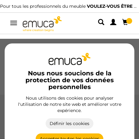
Pour tous les professionnels du meuble
VOULEZ-VOUS ÊTRE CLIENT ?
Alterner
la
navigation
Tiroirs
Coulisses
Charnières
Armoires
Coulissantes
Cuisine
Montage
Éclairage
Nous nous soucions de la
protection de vos données
Poignées
Pieds
Présentoirs
personnelles
Nous utilisons des cookies pour analyser
l'utilisation de notre site web et améliorer votre
Pièces d'assemblage de Ø35
expérience.
Raccords Ø35, idéaux pour des unions robustes et sûres
Définir les cookies
dans les meubles, garantissant une installation rapide et
durable.
Accepter toutes les cookies