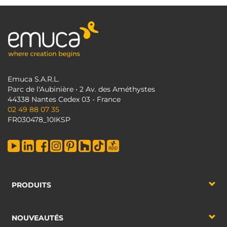
Emuca S.A.R.L.
Parc de l'Aubinière • 2 Av. des Améthystes
44338 Nantes Cedex 03 - France
02 49 88 07 35
FR030478_10IKSP
PRODUITS
NOUVEAUTÉS