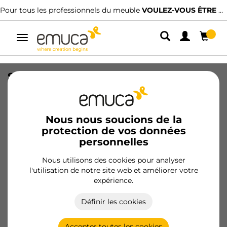
Pour tous les professionnels du meuble
VOULEZ-VOUS ÊTRE CLIENT ?
Alterner
la
navigation
Support 21A pour tablette en bois,
Zamak, Nickelé
SKU
8114207
/
EAN
8432393121178
Nous nous soucions de la
protection de vos données
personnelles
Devenir client
Nous utilisons des cookies pour analyser
Fiche produit
l'utilisation de notre site web et améliorer votre
expérience.
Définir les cookies
Accepter toutes les cookies