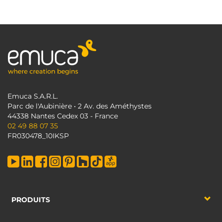
Emuca S.A.R.L.
Parc de l'Aubinière • 2 Av. des Améthystes
44338 Nantes Cedex 03 - France
02 49 88 07 35
FR030478_10IKSP
PRODUITS