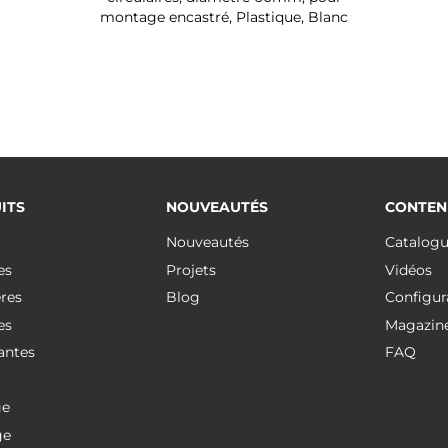
montage encastré, Plastique, Blanc
ITS
NOUVEAUTÉS
CONTEN
Nouveautés
Catalog
es
Projets
Vidéos
res
Blog
Configur
es
Magazin
antes
FAQ
ge
ge