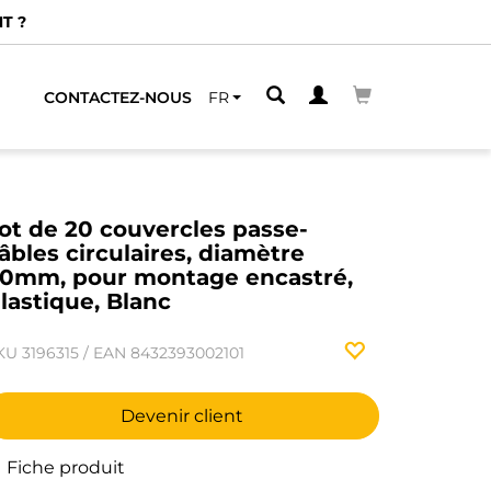
T ?
CONTACTEZ-NOUS
FR
ot de 20 couvercles passe-
âbles circulaires, diamètre
0mm, pour montage encastré,
lastique, Blanc
KU
3196315
/
EAN
8432393002101
Devenir client
Fiche produit