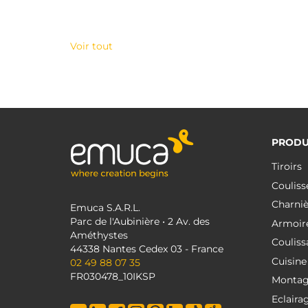
Voir tout
PRODU
Tiroirs
Couliss
Charniè
Emuca S.A.R.L.
Parc de l'Aubinière • 2 Av. des
Armoir
Améthystes
Couliss
44338 Nantes Cedex 03 - France
Cuisine
02 49 88 07 35
FR030478_10IKSP
Monta
Eclaira