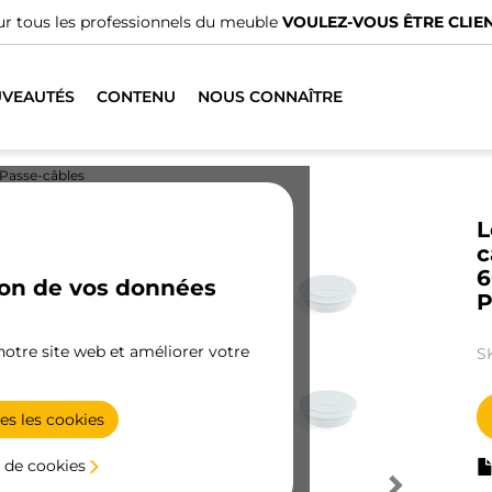
r tous les professionnels du meuble
VOULEZ-VOUS ÊTRE CLIEN
VEAUTÉS
CONTENU
NOUS CONNAÎTRE
Passe-câbles
L
c
6
ion de vos données
P
 notre site web et améliorer votre
S
es les cookies
 de cookies