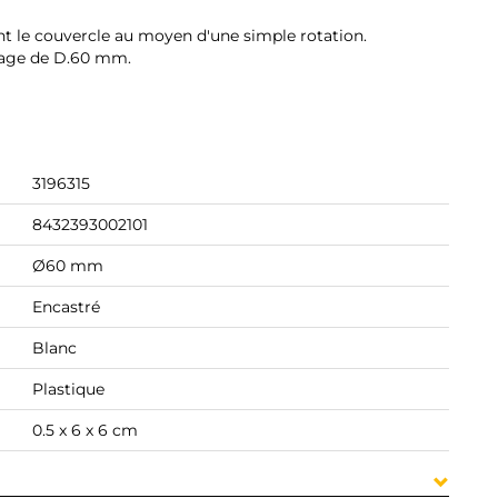
nt le couvercle au moyen d'une simple rotation.
çage de D.60 mm.
3196315
8432393002101
Ø60 mm
Encastré
Blanc
Plastique
0.5 x 6 x 6 cm