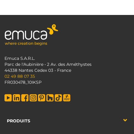
Emuca S.A.R.L.
Parc de l'Aubinière • 2 Av. des Améthystes
44338 Nantes Cedex 03 - France
02 49 88 07 35
FR030478_10IKSP
PRODUITS