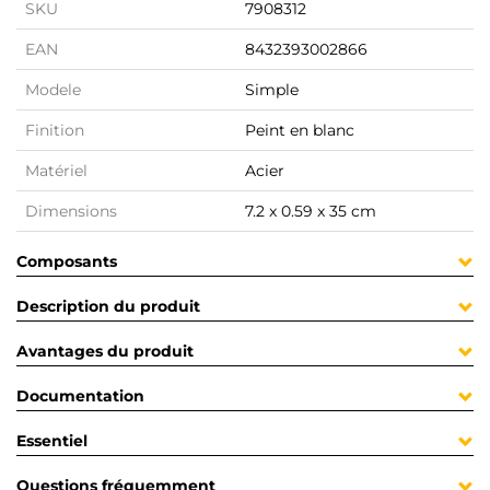
SKU
7908312
EAN
8432393002866
Modele
Simple
Finition
Peint en blanc
Matériel
Acier
Dimensions
7.2 x 0.59 x 35 cm
Composants
Description du produit
Avantages du produit
Documentation
Essentiel
Questions fréquemment