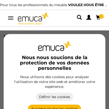
Pour tous les professionnels du meuble
VOULEZ-VOUS ÊTRE CLIENT ?
Alterner
la
navigation
Lot de 20 supports d'étagères en
bois/verre, pas de profilé 50mm,
longueur 350mm, Acier, Blanc
Nous nous soucions de la
SKU
7908312
/
EAN
8432393002866
protection de vos données
personnelles
Produits essentiels
Nous utilisons des cookies pour analyser
l'utilisation de notre site web et améliorer votre
Devenir client
expérience.
Fiche produit
Définir les cookies
Accepter toutes les cookies