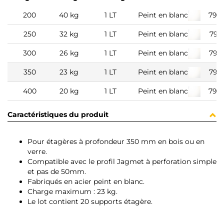
200
40 kg
1 LT
Peint en blanc
790
250
32 kg
1 LT
Peint en blanc
790
300
26 kg
1 LT
Peint en blanc
790
350
23 kg
1 LT
Peint en blanc
790
400
20 kg
1 LT
Peint en blanc
790
Caractéristiques du produit
Pour étagères à profondeur 350 mm en bois ou en
verre.
Compatible avec le profil Jagmet à perforation simple
et pas de 50mm.
Fabriqués en acier peint en blanc.
Charge maximum : 23 kg.
Le lot contient 20 supports étagère.