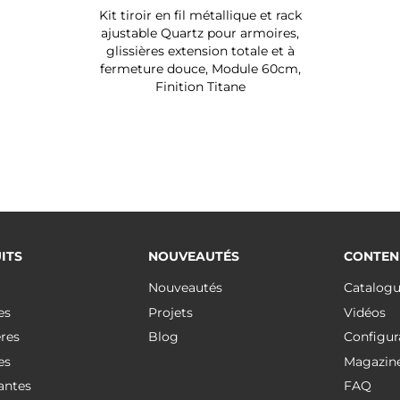
Kit tiroir en fil métallique et rack
ajustable Quartz pour armoires,
glissières extension totale et à
fermeture douce, Module 60cm,
Finition Titane
ITS
NOUVEAUTÉS
CONTEN
Nouveautés
Catalog
es
Projets
Vidéos
res
Blog
Configur
es
Magazin
antes
FAQ