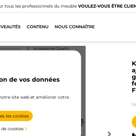
r tous les professionnels du meuble
VOULEZ-VOUS ÊTRE CLIEN
VEAUTÉS
CONTENU
NOUS CONNAÎTRE
our armoire
Accessoires Quartz
K
a
g
ion de vos données
f
F
 notre site web et améliorer votre
S
es les cookies
 de cookies