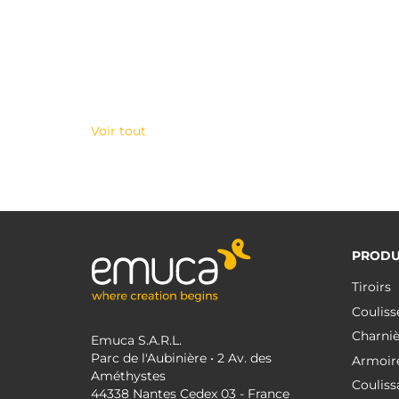
Voir tout
PRODU
Tiroirs
Couliss
Charniè
Emuca S.A.R.L.
Parc de l'Aubinière • 2 Av. des
Armoir
Améthystes
Couliss
44338 Nantes Cedex 03 - France