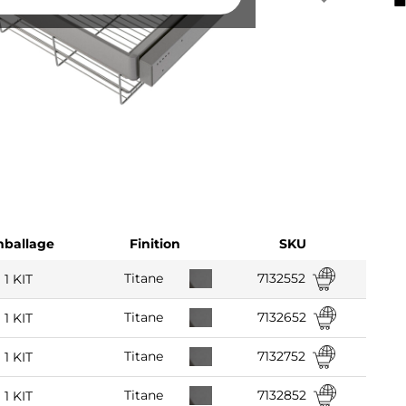
ballage
Finition
SKU
7132552
Titane
1 KIT
7132652
Titane
1 KIT
7132752
Titane
1 KIT
7132852
Titane
1 KIT