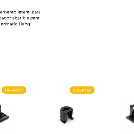
emento lateral para
gador abatible para
armario Hang
Novedad
Novedad