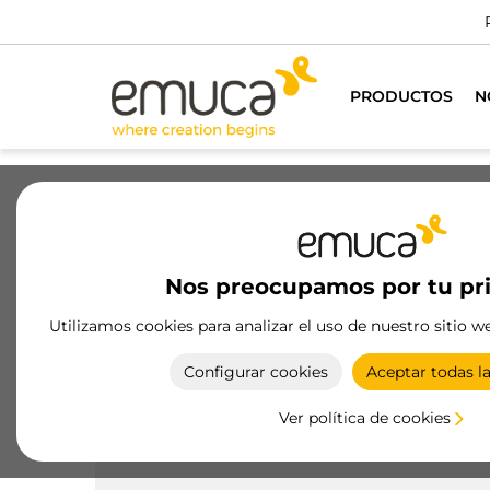
PRODUCTOS
N
Cajones
Guías
Bisagras
Ar
Nos preocupamos por tu pr
Productos
Armarios
Accesorios 
Utilizamos cookies para analizar el uso de nuestro sitio w
Colgador abatible
Configurar cookies
Aceptar todas l
Optimiza el espacio de tu armario con el colgado
abatible de Emuca, diseño moderno y
Ver política de cookies
funcionalidad máxima.