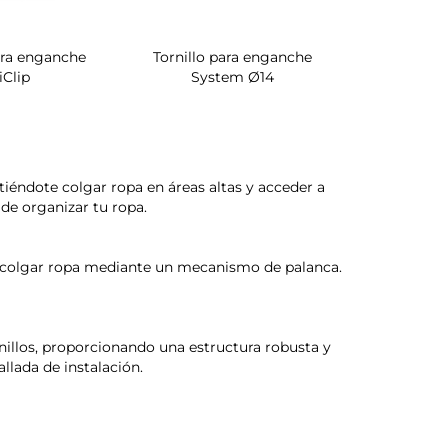
ara enganche
Tornillo para enganche
Zapatero 
iClip
System Ø14
interior de
tiéndote colgar ropa en áreas altas y acceder a
 de organizar tu ropa.
 de colgar ropa mediante un mecanismo de palanca.
ornillos, proporcionando una estructura robusta y
llada de instalación.