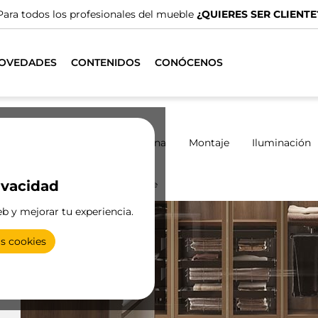
Para todos los profesionales del mueble
¿QUIERES SER CLIENTE
OVEDADES
CONTENIDOS
CONÓCENOS
marios
Correderos
Cocina
Montaje
Iluminación
ivacidad
para armario
Colgador abatible
eb y mejorar tu experiencia.
as cookies
r