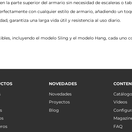
 en la parte superior del armario sin necesidad de escaleras o tab
rfectamente con cualquier estilo de armario, añadiendo un toqu
ad, garantiza una larga vida útil y resistencia al uso diario.
bles, incluyendo el modelo Sling y el modelo Hang, cada uno con
CTOS
NOVEDADES
CONTEN
s
Novedades
Catálog
Proyectos
Vídeos
s
Blog
Configur
os
Magazin
eros
FAQ