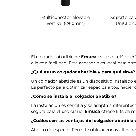
torio para
Multiconector elevable
Soporte par
mario Quartz
Vertikal (Ø60mm)
UniClip c
El colgador abatible de
Emuca
es la solución per
ella con facilidad. Este accesorio es ideal para a
¿Qué es un colgador abatible y para qué sirve?
Un colgador abatible es un dispositivo instalado 
Es perfecto para optimizar espacios altos, haciénd
¿Cómo se instala el colgador abatible?
La instalación es sencilla y se adapta a diferente
segura para el uso diario.
Emuca
ofrece kits de m
¿Cuáles son las ventajas del colgador abatible
Ahorro de espacio: Permite utilizar zonas altas 