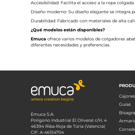
Accesibilidad: Facilita el acceso a la ropa colgada
Diseño moderno: Su diseño elegante se integra pe
Durabilidad: Fabricado con materiales de alta calid
¿Qué modelos están disponibles?
Emuca
ofrece varios modelos de colgadores abati
diferentes necesidades y preferencias.
PRODU
Cajone
Guías
Bisagra
Emuca S.A.
Polígono Industrial El Oliveral c/H, 4
Armari
46394 Riba-Roja de Túria (Valencia)
Corred
CIF: A-46154704