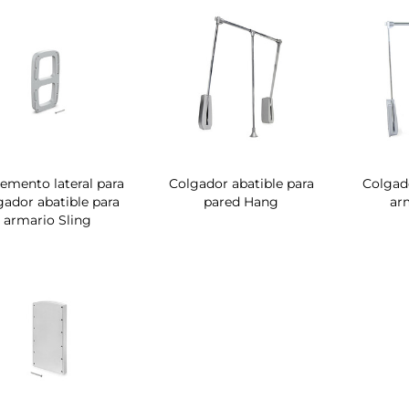
emento lateral para
Colgador abatible para
Colgado
gador abatible para
pared Hang
ar
armario Sling