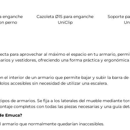
a enganche
Cazoleta Ø15 para enganche
Soporte p
on perno
UniClip
Un
fecta para aprovechar al máximo el espacio en tu armario, permi
rmarios y vestidores, ofreciendo una forma práctica y ergonómica
en el interior de un armario que permite bajar y subir la barra
olos accesibles sin necesidad de utilizar una escalera.
s tipos de armarios. Se fija a los laterales del mueble mediante t
ontaje completos con todas las piezas necesarias y una guía deta
 de
Emuca
?
del armario que normalmente quedarían inaccesibles.