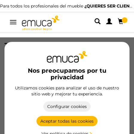
Para todos los profesionales del mueble
¿QUIERES SER CLIENTE?
Alternar
navegación
Tabla de planchar plegable y extraíble
para mueble Iron 180, giratoria, Acero y
Madera
Nos preocupamos por tu
SKU
8080020
/
EAN
8432393136233
privacidad
Utilizamos cookies para analizar el uso de nuestro
Hazte cliente
sitio web y mejorar tu experiencia.
Ficha de producto
Configurar cookies
Aceptar todas las cookies
Ver política de cookies