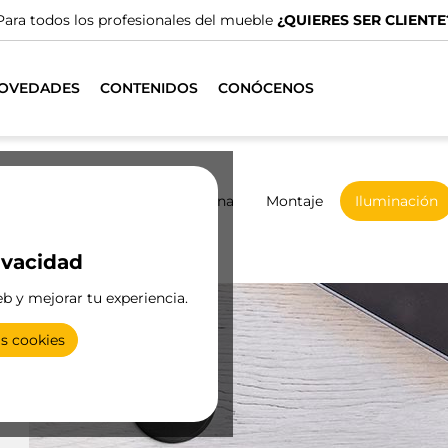
Para todos los profesionales del mueble
¿QUIERES SER CLIENTE
OVEDADES
CONTENIDOS
CONÓCENOS
marios
Correderos
Cocina
Montaje
Iluminación
ivacidad
Conectores
eb y mejorar tu experiencia.
as cookies