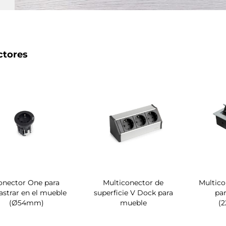
ctores
onector One para
Multiconector de
Multic
astrar en el mueble
superficie V Dock para
par
(Ø54mm)
mueble
(