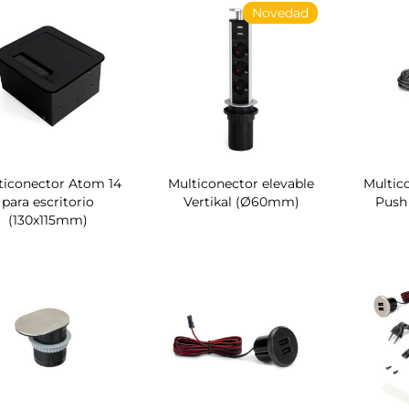
Novedad
ticonector Atom 14
Multiconector elevable
Multico
para escritorio
Vertikal (Ø60mm)
Push
(130x115mm)