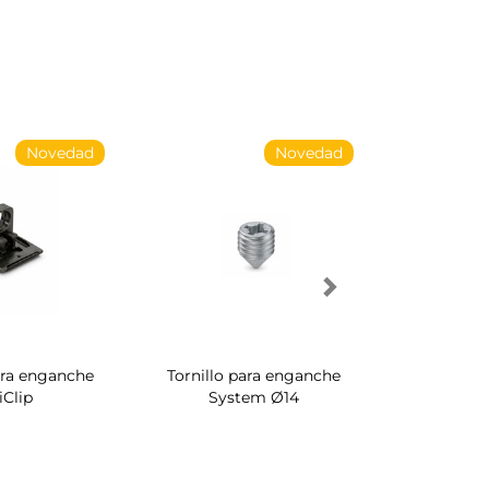
Novedad
Novedad
ara enganche
Tornillo para enganche
Zapatero 
iClip
System Ø14
interior de