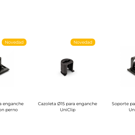
Novedad
Novedad
a enganche
Cazoleta Ø15 para enganche
Soporte p
on perno
UniClip
Un