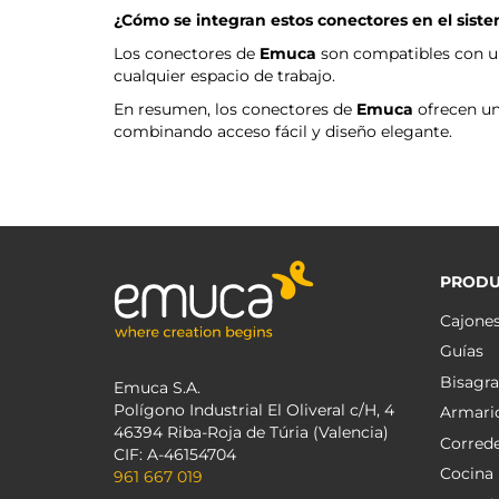
¿Cómo se integran estos conectores en el siste
Los conectores de
Emuca
son compatibles con un
cualquier espacio de trabajo.
En resumen, los conectores de
Emuca
ofrecen una
combinando acceso fácil y diseño elegante.
PRODU
Cajone
Guías
Bisagra
Emuca S.A.
Polígono Industrial El Oliveral c/H, 4
Armari
46394 Riba-Roja de Túria (Valencia)
Corred
CIF: A-46154704
Cocina
961 667 019