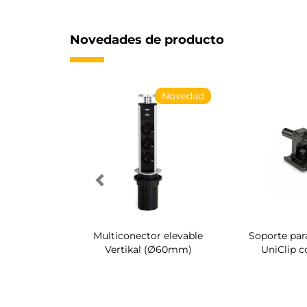
Novedades de producto
Novedad
Novedad
torio para
Multiconector elevable
Soporte par
mario Quartz
Vertikal (Ø60mm)
UniClip c