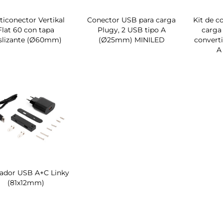
ticonector Vertikal
Conector USB para carga
Kit de c
Flat 60 con tapa
Plugy, 2 USB tipo A
carga 
slizante (Ø60mm)
(Ø25mm) MINILED
converti
A
ador USB A+C Linky
(81x12mm)