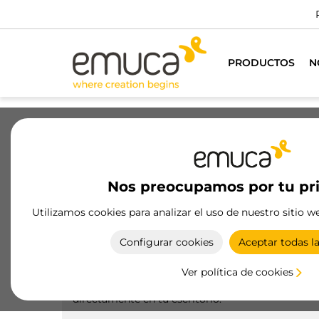
PRODUCTOS
N
Cajones
Guías
Bisagras
Ar
Nos preocupamos por tu pr
Productos
Iluminación
Oficina
Utilizamos cookies para analizar el uso de nuestro sitio w
Conectores
Configurar cookies
Aceptar todas l
Conectores de Emuca, perfectos para organizar y
optimizar tu espacio de trabajo, proporcionando
Ver política de cookies
acceso fácil a puertos de carga y datos
directamente en tu escritorio.