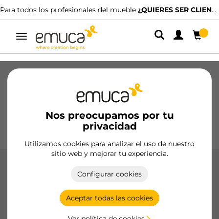
Para todos los profesionales del mueble
¿QUIERES SER CLIENTE?
Alternar
navegación
Cajones
Guías
Bisagras
Armarios
Correderos
Cocina
Montaje
Iluminación
Nos preocupamos por tu
Tiradores
privacidad
Bases
Expositores
Utilizamos cookies para analizar el uso de nuestro
sitio web y mejorar tu experiencia.
Convertidores
Configurar cookies
Convertidores LED de Emuca, ideales para garantizar una
alimentación estable y eficiente de tus sistemas de
Aceptar todas las cookies
iluminación, adaptándose a diversas necesidades con una
amplia gama de potencias.
Ver política de cookies