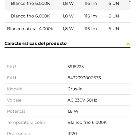
Pi
Blanco frío 6.000K
1,8 W
116 lm
6 UN
Ní
Blanco frío 6.000K
1,8 W
116 lm
6 UN
Ní
Blanco natural 4.000K
1,8 W
116 lm
6 UN
Características del producto
SKU
5915225
EAN
8432393000633
Modelo
Crux-in
Voltaje
AC 230V 50Hz
Potencia
1,8 W
Temperatura color
Blanco frío 6.000K
Protección
IP20