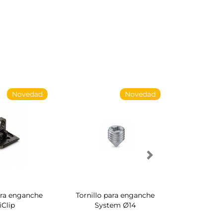
Novedad
Novedad
ara enganche
Tornillo para enganche
Zapatero 
iClip
System Ø14
interior de