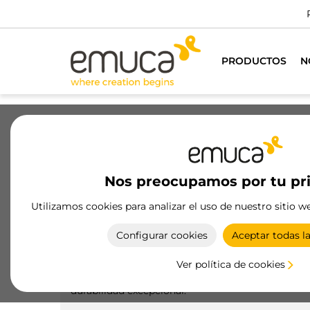
PRODUCTOS
N
Cajones
Guías
Bisagras
Ar
Nos preocupamos por tu pr
Productos
Guías
Guías ocultas Sl
Utilizamos cookies para analizar el uso de nuestro sitio w
Guías Slippe extracción parcial
Configurar cookies
Aceptar todas l
Las guías Slippe de extracción parcial de Emuca
ofrecen deslizamiento suave y cierre controlado,
Ver política de cookies
soportando cargas de hasta 30 kg con una
durabilidad excepcional.