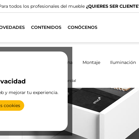
Para todos los profesionales del mueble
¿QUIERES SER CLIENTE
OVEDADES
CONTENIDOS
CONÓCENOS
marios
Correderos
Cocina
Montaje
Iluminación
ivacidad
ippe
Guías Slippe extracción parcial
eb y mejorar tu experiencia.
as cookies