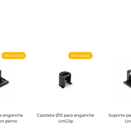
Novedad
Novedad
a enganche
Cazoleta Ø15 para enganche
Soporte p
on perno
UniClip
Un