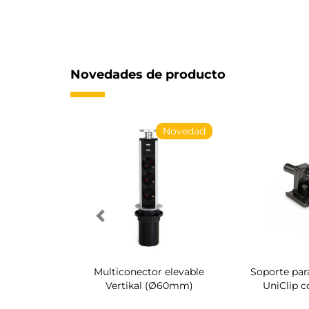
Novedades de producto
Novedad
Novedad
torio para
Multiconector elevable
Soporte par
mario Quartz
Vertikal (Ø60mm)
UniClip c