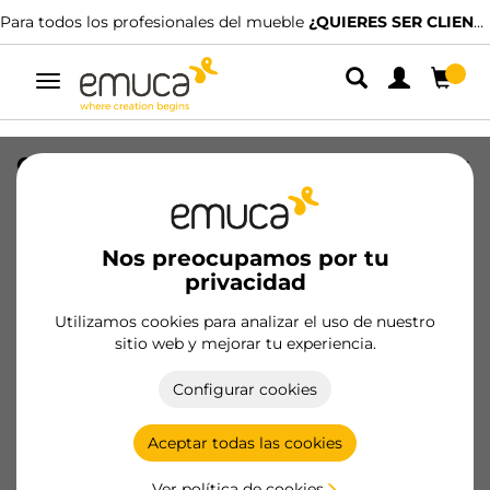
Para todos los profesionales del mueble
¿QUIERES SER CLIENTE?
Alternar
navegación
Carro superior para sistema de puertas
plegables Twofold, 10, Acero, Niquelado
SKU
6322007
/
EAN
8432393268354
Nos preocupamos por tu
privacidad
Productos esenciales
Utilizamos cookies para analizar el uso de nuestro
sitio web y mejorar tu experiencia.
Hazte cliente
Configurar cookies
Ficha de producto
Aceptar todas las cookies
Ver política de cookies