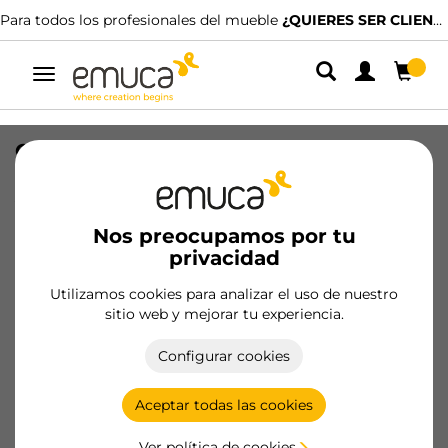
Para todos los profesionales del mueble
¿QUIERES SER CLIENTE?
Alternar
navegación
Copete triangular para mueble de
cocina Plasline, longitud 3.9m, Plástico,
Anodizado satinado
Nos preocupamos por tu
SKU
8914263
/
EAN
8432393123042
privacidad
Productos esenciales
Utilizamos cookies para analizar el uso de nuestro
sitio web y mejorar tu experiencia.
Hazte cliente
Configurar cookies
Ficha de producto
Aceptar todas las cookies
Ver política de cookies