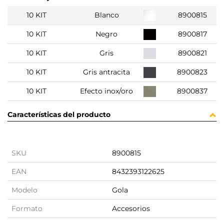
10 KIT
Blanco
8900815
10 KIT
Negro
8900817
10 KIT
Gris
8900821
10 KIT
Gris antracita
8900823
10 KIT
Efecto inox/oro
8900837
Características del producto
SKU
8900815
EAN
8432393122625
Modelo
Gola
Formato
Accesorios