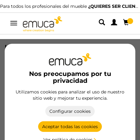
Para todos los profesionales del mueble
¿QUIERES SER CLIENTE?
Alternar
navegación
Kit de accesorios para perfil superior
Gola para mueble de cocina, Plástico,
Blanco
Nos preocupamos por tu
SKU
8900815
/
EAN
8432393122625
privacidad
Productos esenciales
Utilizamos cookies para analizar el uso de nuestro
sitio web y mejorar tu experiencia.
Hazte cliente
Configurar cookies
Ficha de producto
Aceptar todas las cookies
Ver política de cookies