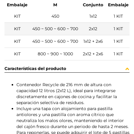
Embalaje
M
Conjunto
Embalaje
KIT
450
1x12
1 KIT
KIT
450 ~ 500 ~ 600 ~ 700
2x12
1 KIT
KIT
450 ~ 500 ~ 600 ~ 700
1x12 + 2x6
1 KIT
KIT
800 ~ 900 ~ 1000
2x12 + 2x6
1 KIT
Características del producto
Contenedor Recycle de 216 mm de altura con
capacidad 12 litros (2x12 L), ideal para integrarse
discretamente en cajones de cocina y facilitar la
separación selectiva de residuos.
Incluye una tapa con alojamiento para pastilla
antiolores y una pastilla con aroma cítrico que
neutraliza los malos olores, manteniendo el interior
del cajón fresco durante un periodo de hasta 2 meses.
Para reponerlas, se puede adquirir el lote de 5 pastillas