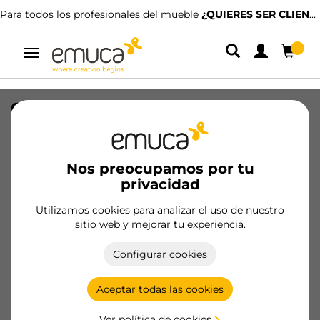
Para todos los profesionales del mueble
¿QUIERES SER CLIENTE?
Alternar
navegación
Contenedores para cajón de cocina
Recycle con tapa anti olores, Altura
216mm, 2x12litros, Plástico gris
antracita
Nos preocupamos por tu
privacidad
SKU
8251023
/
EAN
8432393356815
Utilizamos cookies para analizar el uso de nuestro
Productos esenciales
sitio web y mejorar tu experiencia.
Configurar cookies
Hazte cliente
Aceptar todas las cookies
Ficha de producto
Ver política de cookies