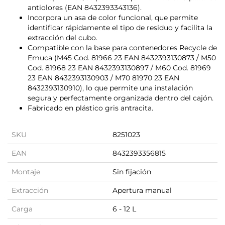
antiolores (EAN 8432393343136).
Incorpora un asa de color funcional, que permite
identificar rápidamente el tipo de residuo y facilita la
extracción del cubo.
Compatible con la base para contenedores Recycle de
Emuca (M45 Cod. 81966 23 EAN 8432393130873 / M50
Cod. 81968 23 EAN 8432393130897 / M60 Cod. 81969
23 EAN 8432393130903 / M70 81970 23 EAN
8432393130910), lo que permite una instalación
segura y perfectamente organizada dentro del cajón.
Fabricado en plástico gris antracita.
SKU
8251023
EAN
8432393356815
Montaje
Sin fijación
Extracción
Apertura manual
Carga
6 - 12 L