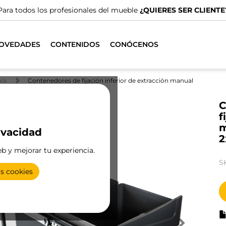
emos de distribuidores especializados.
ENCUENTRA EL MÁS C
OVEDADES
CONTENIDOS
CONÓCENOS
ra
Contenedores de fijación inferior de extracción manual
C
f
m
ivacidad
2
eb y mejorar tu experiencia.
S
as cookies