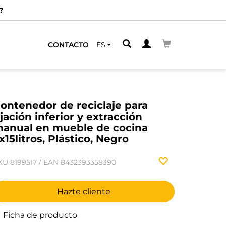
ERCANO
CONTACTO
ES
ontenedor de reciclaje para
ijación inferior y extracción
anual en mueble de cocina
x15litros, Plástico, Negro
KU
8199517
/
EAN
8432393358390
Hazte cliente
Ficha de producto