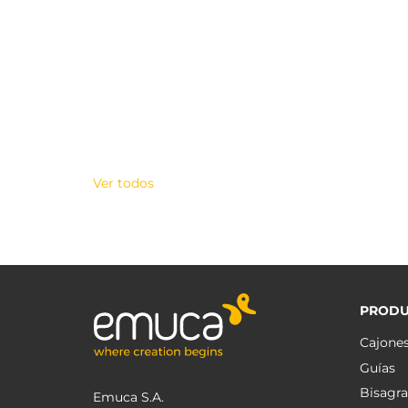
Ver todos
PRODU
Cajone
Guías
Bisagra
Emuca S.A.