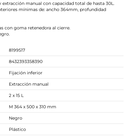
 y extracción manual con capacidad total de hasta 30L.
interiores mínimas de: ancho 364mm, profundidad
sas con goma retenedora al cierre.
egro.
8199517
8432393358390
Fijación inferior
Extracción manual
2 x 15 L
M 364 x 500 x 310 mm
Negro
Plástico