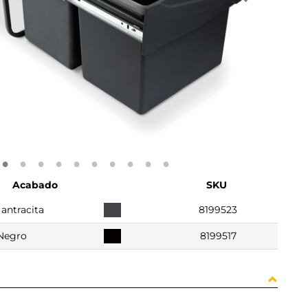
Acabado
SKU
 antracita
8199523
Negro
8199517