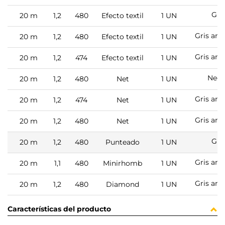
Gri
20 m
1,2
480
Efecto textil
1 UN
Gris ant
20 m
1,2
480
Efecto textil
1 UN
Gris ant
20 m
1,2
474
Efecto textil
1 UN
Negr
20 m
1,2
480
Net
1 UN
Gris ant
20 m
1,2
474
Net
1 UN
Gris ant
20 m
1,2
480
Net
1 UN
Gri
20 m
1,2
480
Punteado
1 UN
Gris ant
20 m
1,1
480
Minirhomb
1 UN
Gris ant
20 m
1,2
480
Diamond
1 UN
Características del producto