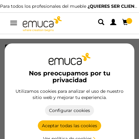
Para todos los profesionales del mueble
¿QUIERES SER CLIENTE?
Alternar
navegación
Esterilla antideslizante para cajones,
Punteado, longitud 20m x 480mm,
Plástico, Gris
Nos preocupamos por tu
SKU
8911221
/
EAN
8432393007380
privacidad
Utilizamos cookies para analizar el uso de nuestro
Hazte cliente
sitio web y mejorar tu experiencia.
Ficha de producto
Configurar cookies
Aceptar todas las cookies
Ver política de cookies