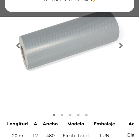
Longitud
A
Ancho
Modelo
Embalaje
Aca
Blan
20 m
1,2
480
Efecto textil
1 UN