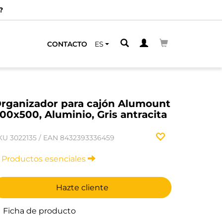
?
CONTACTO
ES
rganizador para cajón Alumount
00x500, Aluminio, Gris antracita
KU
3022135
/
EAN
8432393336459
Productos esenciales
Hazte cliente
Ficha de producto