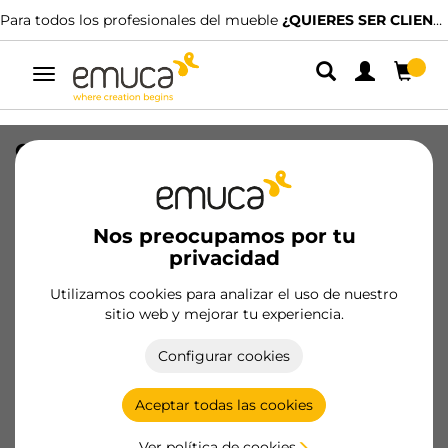
Para todos los profesionales del mueble
¿QUIERES SER CLIENTE?
Alternar
navegación
Cajón exterior Simplex 25kg de altura
88mm, profundidad 440mm, Acero,
Pintado blanco
Nos preocupamos por tu
SKU
3274012
/
EAN
8432393332482
privacidad
Utilizamos cookies para analizar el uso de nuestro
Hazte cliente
sitio web y mejorar tu experiencia.
Ficha de producto
Configurar cookies
Aceptar todas las cookies
Ver política de cookies