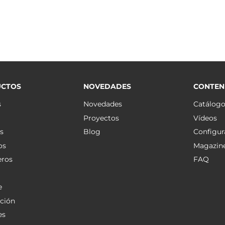
CTOS
NOVEDADES
CONTEN
s
Novedades
Catálog
Proyectos
Vídeos
s
Blog
Configur
os
Magazin
eros
FAQ
e
ción
es