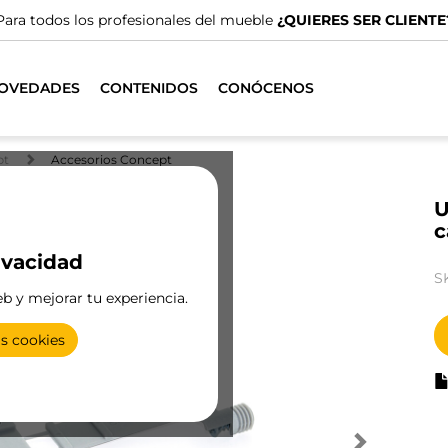
Para todos los profesionales del mueble
¿QUIERES SER CLIENTE
OVEDADES
CONTENIDOS
CONÓCENOS
pt
Accesorios Concept
U
c
ivacidad
S
eb y mejorar tu experiencia.
as cookies