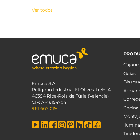
Ver todos
PRODU
Cajone
Guías
Bisagra
Emuca S.A.
Polígono Industrial El Oliveral c/H, 4
Armari
46394 Riba-Roja de Túria (Valencia)
Corred
CIF: A-46154704
Cocina
961 667 019
Montaj
Ilumina
Tirador