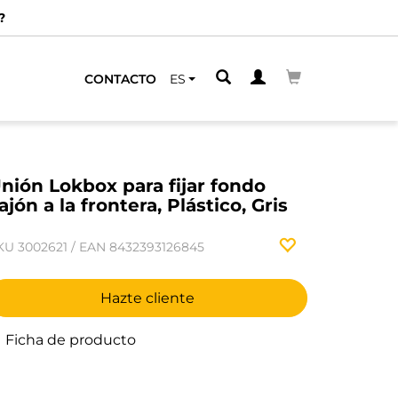
?
CONTACTO
ES
nión Lokbox para fijar fondo
ajón a la frontera, Plástico, Gris
KU
3002621
/
EAN
8432393126845
Hazte cliente
Ficha de producto