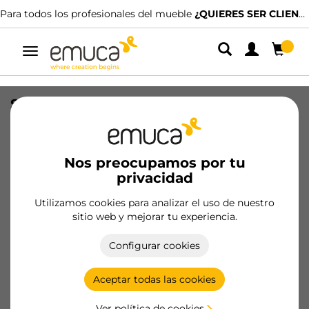
Para todos los profesionales del mueble
¿QUIERES SER CLIENTE?
Alternar
navegación
Salva sifón rectangular para cajón,
Plástico, Blanco
SKU
3044215
/
EAN
8432393259321
Nos preocupamos por tu
privacidad
Hazte cliente
Utilizamos cookies para analizar el uso de nuestro
sitio web y mejorar tu experiencia.
Ficha de producto
Configurar cookies
Aceptar todas las cookies
Ver política de cookies