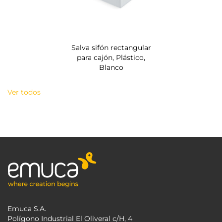
Salva sifón rectangular
para cajón, Plástico,
Blanco
Ver todos
Emuca S.A.
Polígono Industrial El Oliveral c/H, 4