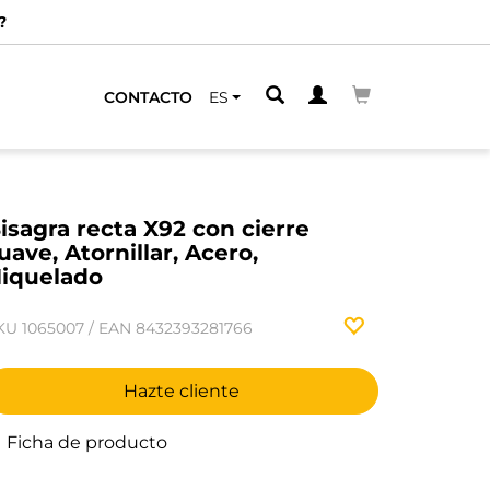
?
CONTACTO
ES
isagra recta X92 con cierre
uave, Atornillar, Acero,
iquelado
KU
1065007
/
EAN
8432393281766
Hazte cliente
Ficha de producto