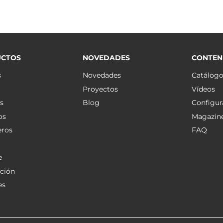
CTOS
NOVEDADES
CONTEN
s
Novedades
Catálog
Proyectos
Vídeos
s
Blog
Configur
os
Magazin
eros
FAQ
e
ción
es