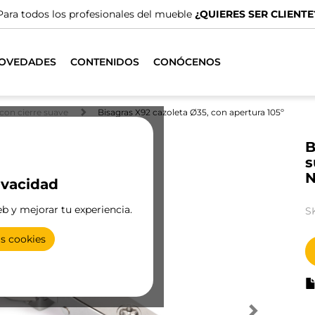
Para todos los profesionales del mueble
¿QUIERES SER CLIENTE
OVEDADES
CONTENIDOS
CONÓCENOS
con cierre suave
Bisagras X92 cazoleta Ø35, con apertura 105º
B
s
N
ivacidad
eb y mejorar tu experiencia.
S
as cookies