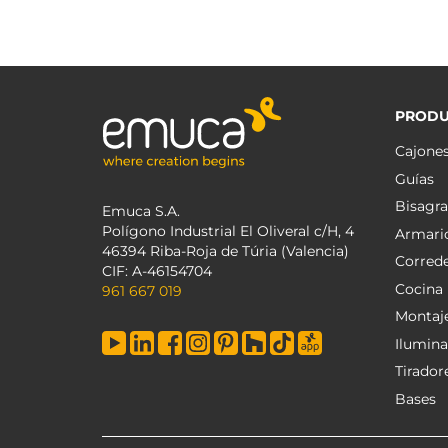
PRODU
Cajone
Guías
Bisagra
Emuca S.A.
Polígono Industrial El Oliveral c/H, 4
Armari
46394 Riba-Roja de Túria (Valencia)
Corred
CIF: A-46154704
Cocina
961 667 019
Montaj
Ilumina
Tirador
Bases