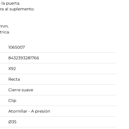
 la puerta.
ra al suplemento.
7 mm.
rica.
1065007
8432393281766
X92
Recta
Cierre suave
Clip
Atornillar - A presión
Ø35