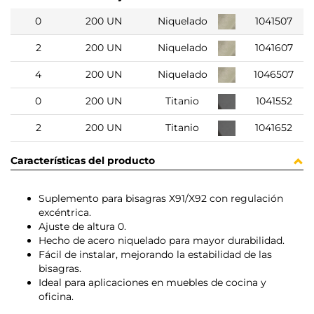
0
200 UN
Niquelado
1041507
2
200 UN
Niquelado
1041607
4
200 UN
Niquelado
1046507
0
200 UN
Titanio
1041552
2
200 UN
Titanio
1041652
Características del producto
Suplemento para bisagras X91/X92 con regulación
excéntrica.
Ajuste de altura 0.
Hecho de acero niquelado para mayor durabilidad.
Fácil de instalar, mejorando la estabilidad de las
bisagras.
Ideal para aplicaciones en muebles de cocina y
oficina.