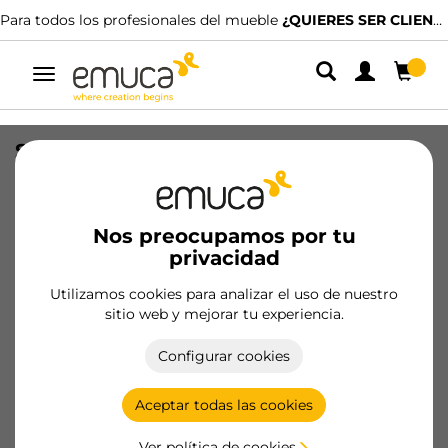
Para todos los profesionales del mueble
¿QUIERES SER CLIENTE?
Alternar
navegación
Suplemento para bisagra X91/X92 para
atornillar con regulación excéntrica,
Altura 0, Acero, Niquelado
Nos preocupamos por tu
SKU
1041507
/
EAN
8432393100975
privacidad
Productos esenciales
Utilizamos cookies para analizar el uso de nuestro
sitio web y mejorar tu experiencia.
Hazte cliente
Configurar cookies
Ficha de producto
Aceptar todas las cookies
Ver política de cookies