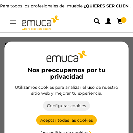
Para todos los profesionales del mueble
¿QUIERES SER CLIENTE?
Alternar
navegación
Suplemento para bisagra X91/X92 a
presión con regulación excéntrica,
Diámetro 10x11mm, Altura 0, Acero,
Niquelado
Nos preocupamos por tu
privacidad
SKU
1042707
/
EAN
8432393127880
Utilizamos cookies para analizar el uso de nuestro
Productos esenciales
sitio web y mejorar tu experiencia.
Configurar cookies
Hazte cliente
Aceptar todas las cookies
Ficha de producto
Ver política de cookies