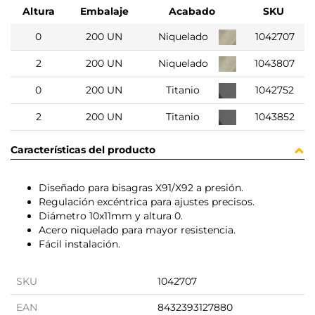
Altura
Embalaje
Acabado
SKU
0
200 UN
Niquelado
1042707
2
200 UN
Niquelado
1043807
0
200 UN
Titanio
1042752
2
200 UN
Titanio
1043852
Características del producto
Diseñado para bisagras X91/X92 a presión.
Regulación excéntrica para ajustes precisos.
Diámetro 10x11mm y altura 0.
Acero niquelado para mayor resistencia.
Fácil instalación.
SKU
1042707
EAN
8432393127880