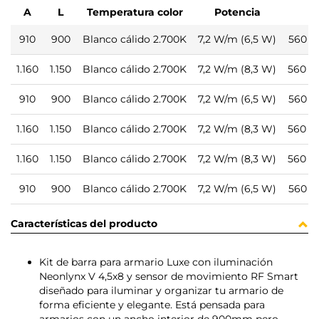
A
L
Temperatura color
Potencia
910
900
Blanco cálido 2.700K
7,2 W/m (6,5 W)
560 l
1.160
1.150
Blanco cálido 2.700K
7,2 W/m (8,3 W)
560 l
910
900
Blanco cálido 2.700K
7,2 W/m (6,5 W)
560 l
1.160
1.150
Blanco cálido 2.700K
7,2 W/m (8,3 W)
560 l
1.160
1.150
Blanco cálido 2.700K
7,2 W/m (8,3 W)
560 l
910
900
Blanco cálido 2.700K
7,2 W/m (6,5 W)
560 l
Características del producto
Kit de barra para armario Luxe con iluminación
Neonlynx V 4,5x8 y sensor de movimiento RF Smart
diseñado para iluminar y organizar tu armario de
forma eficiente y elegante. Está pensada para