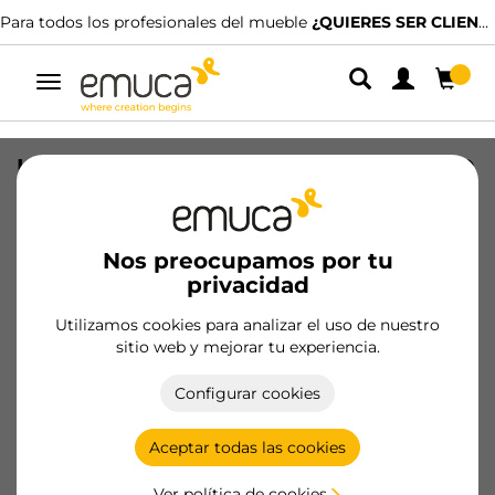
Para todos los profesionales del mueble
¿QUIERES SER CLIENTE?
Alternar
navegación
Kit de barra para armario Luxe, tira LED
4,5x8 Neonlynx V, sensor de
movimiento RF Smart y convertidor
Smart (24V DC), longitud 900mm, Luz
Nos preocupamos por tu
blanca cálida 2.700K, Plástico y
privacidad
Aluminio, Titanio
Utilizamos cookies para analizar el uso de nuestro
SKU
5230752
/
EAN
8432393343280
sitio web y mejorar tu experiencia.
Configurar cookies
Hazte cliente
Aceptar todas las cookies
Ficha de producto
Ver política de cookies