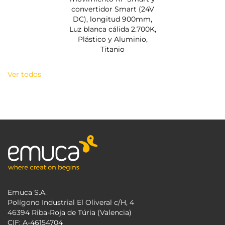
convertidor Smart (24V
DC), longitud 900mm,
Luz blanca cálida 2.700K,
Plástico y Aluminio,
Titanio
Ver todos
Emuca S.A.
Polígono Industrial El Oliveral c/H, 4
46394 Riba-Roja de Túria (Valencia)
CIF: A-46154704