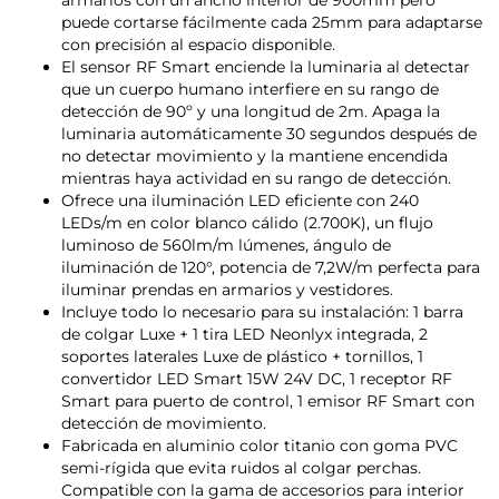
armarios con un ancho interior de 900mm pero
puede cortarse fácilmente cada 25mm para adaptarse
con precisión al espacio disponible.
El sensor RF Smart enciende la luminaria al detectar
que un cuerpo humano interfiere en su rango de
detección de 90º y una longitud de 2m. Apaga la
luminaria automáticamente 30 segundos después de
no detectar movimiento y la mantiene encendida
mientras haya actividad en su rango de detección.
Ofrece una iluminación LED eficiente con 240
LEDs/m en color blanco cálido (2.700K), un flujo
luminoso de 560lm/m lúmenes, ángulo de
iluminación de 120°, potencia de 7,2W/m perfecta para
iluminar prendas en armarios y vestidores.
Incluye todo lo necesario para su instalación: 1 barra
de colgar Luxe + 1 tira LED Neonlyx integrada, 2
soportes laterales Luxe de plástico + tornillos, 1
convertidor LED Smart 15W 24V DC, 1 receptor RF
Smart para puerto de control, 1 emisor RF Smart con
detección de movimiento.
Fabricada en aluminio color titanio con goma PVC
semi-rígida que evita ruidos al colgar perchas.
Compatible con la gama de accesorios para interior