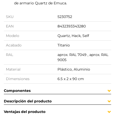
de armario Quartz de Emuca.
SKU
5230752
EAN
8432393343280
Modelo
Quartz, Hack, Self
Acabado
Titanio
RAL
aprox. RAL 7049 , aprox. RAL
9005
Material
Plástico, Aluminio
Dimensiones
6.5 x 2 x 90 cm
Componentes
Descripción del producto
Ventajas del producto