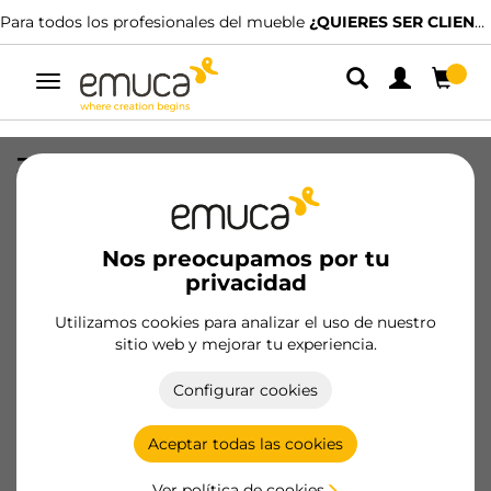
Para todos los profesionales del mueble
¿QUIERES SER CLIENTE?
Alternar
navegación
Zapatero Self para interior de armario,
Acero y Plástico, Pintado aluminio
SKU
6211225
/
EAN
8432393000770
Nos preocupamos por tu
privacidad
Hazte cliente
Utilizamos cookies para analizar el uso de nuestro
sitio web y mejorar tu experiencia.
Ficha de producto
Configurar cookies
Aceptar todas las cookies
Ver política de cookies