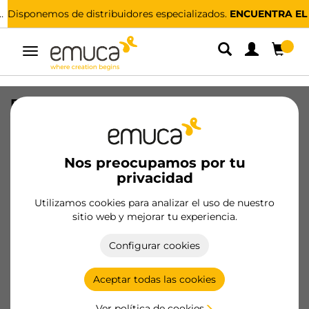
Disponemos de distribuidores especializados.
ENCUENTRA EL MÁS CERCANO
Alternar
navegación
Bandeja auxiliar para armarios y
vestidores Hack, Plástico
SKU
7115920
/
EAN
8432393307251
Nos preocupamos por tu
privacidad
Productos esenciales
Utilizamos cookies para analizar el uso de nuestro
sitio web y mejorar tu experiencia.
Hazte cliente
Configurar cookies
Ficha de producto
Aceptar todas las cookies
Ver política de cookies