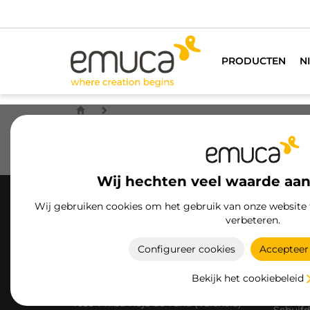
PRODUCTEN
N
Lorem ipsum dolor sit amet, consetetur sadipsci
Wij hechten veel waarde aan
Wij gebruiken cookies om het gebruik van onze website 
PRODU
verbeteren.
Laden
Configureer cookies
Accepteer 
Schuiv
Scharni
Emuca S.A.
Bekijk het cookiebeleid
Polígono Industrial El Oliveral c/H, 4
Kleerka
46394 Riba-Roja de Túria (Valencia)