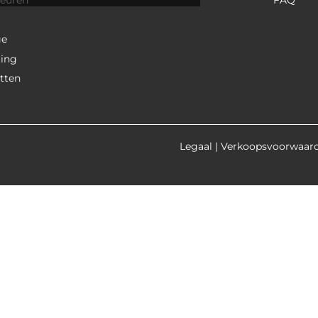
deuren
FAQ
ge
ting
tten
Legaal
|
Verkoopsvoorwaar