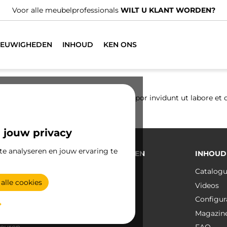
Voor alle meubelprofessionals
WILT U KLANT WORDEN?
IEUWIGHEDEN
INHOUD
KEN ONS
ng elitr, sed diam nonumy eirmod tempor invidunt ut labore et 
 jouw privacy
te analyseren en jouw ervaring te
CTEN
NIEUWIGHEDEN
INHOUD
Nieuws
Catalog
alle cookies
en
Projecten
Videos
eren
Blog
Configur
sten
Magazin