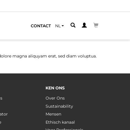
CONTACT
NL
dolore magna aliquyam erat, sed diam voluptua.
KEN ONS
us
Over Ons
Sustainability
ator
Mensen
e
Ethisch kanaal