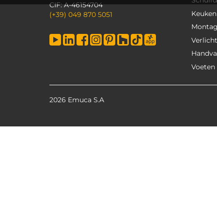
Schuif
CIF: A-46154704
Keuken
(+39) 049 870 5051
Monta
Verlich
Handva
Voeten
2026 Emuca S.A