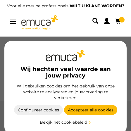
Voor alle meubelprofessionals
WILT U KLANT WORDEN?
Umschaltbare
Navigation
Laden
Geleiders voor laden
Scharnieren
Kabinetten
Glijders
Keuken
Montage
Wij hechten veel waarde aan
Verlichting
jouw privacy
Handgrepen
Onderstellen
Wij gebruiken cookies om het gebruik van onze
Presentatiemeubels
website te analyseren en jouw ervaring te
verbeteren.
Configureer cookies
Accepteer alle cookies
Vantage Plus lade
Bekijk het cookiebeleid
Emuca's Vantage Plus lade combineert modern design en
functionaliteit met soft close en push-to-open opties, ideaal