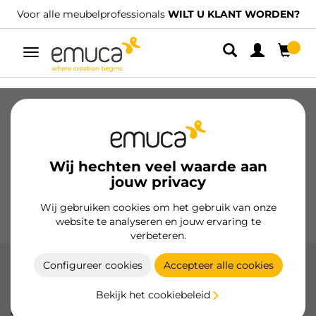
Voor alle meubelprofessionals
WILT U KLANT WORDEN?
Umschaltbare
Navigation
Laden
Geleiders voor laden
Scharnieren
Kabinetten
Glijders
Keuken
Montage
Wij hechten veel waarde aan
Verlichting
jouw privacy
Handgrepen
Onderstellen
Wij gebruiken cookies om het gebruik van onze
Presentatiemeubels
website te analyseren en jouw ervaring te
verbeteren.
Configureer cookies
Accepteer alle cookies
Kit smalle lade
Bekijk het cookiebeleid
De Slim-ladekastkit valt op door zijn slanke en elegante
ontwerp, met rechte lijnen en een minimalistisch profiel