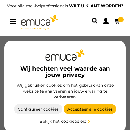
Voor alle meubelprofessionals
WILT U KLANT WORDEN?
Umschaltbare
Navigation
Laden
Geleiders voor laden
Scharnieren
Kabinetten
Glijders
Keuken
Montage
Wij hechten veel waarde aan
Verlichting
jouw privacy
Handgrepen
Onderstellen
Wij gebruiken cookies om het gebruik van onze
Presentatiemeubels
website te analyseren en jouw ervaring te
verbeteren.
Configureer cookies
Accepteer alle cookies
Accessoires voor Plus profielen
Bekijk het cookiebeleid
Vul uw Plus-profielen aan met de accessoires van Emuca,
die zijn ontworpen om een perfecte en functionele