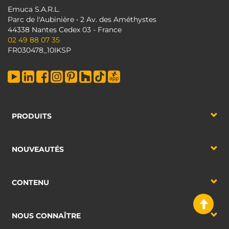
Emuca S.A.R.L.
Parc de l'Aubinière • 2 Av. des Améthystes
44338 Nantes Cedex 03 - France
02 49 88 07 35
FR030478_10IKSP
PRODUITS
NOUVEAUTÉS
CONTENU
NOUS CONNAÎTRE