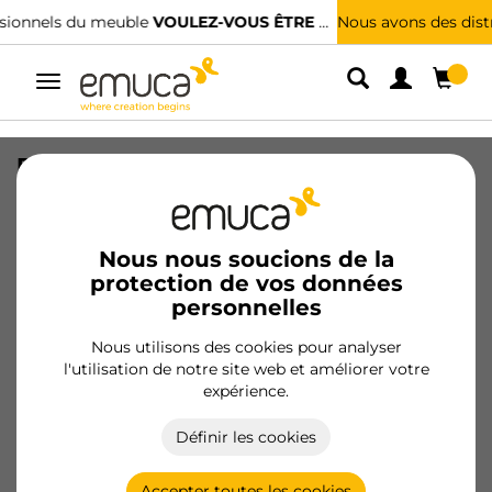
Nous avons des distributeurs spécialisés.
TROUVER LE PLUS PROCHE
Alterner
la
navigation
Plétine pour meubles hauts Mini, acier,
acier naturel
SKU
4032003
/
EAN
8432393291673
Nous nous soucions de la
protection de vos données
Produits essentiels
personnelles
Nous utilisons des cookies pour analyser
Devenir client
l'utilisation de notre site web et améliorer votre
expérience.
Fiche produit
Définir les cookies
Accepter toutes les cookies