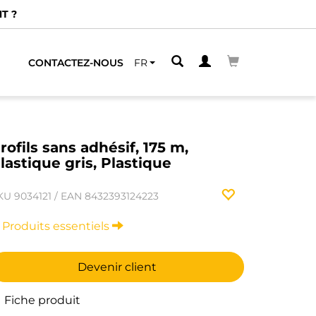
T ?
CONTACTEZ-NOUS
FR
rofils sans adhésif, 175 m,
lastique gris, Plastique
KU
9034121
/
EAN
8432393124223
Produits essentiels
Devenir client
Fiche produit