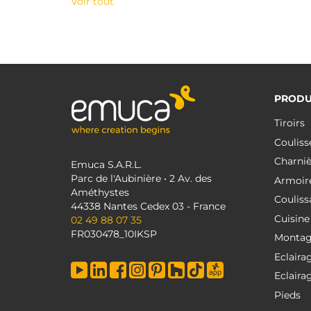
Voir tout
PRODU
Tiroirs
Couliss
Charniè
Emuca S.A.R.L.
Parc de l'Aubinière • 2 Av. des
Armoir
Améthystes
Couliss
44338 Nantes Cedex 03 - France
Cuisine
02 49 88 07 35
FR030478_10IKSP
Monta
Eclaira
Eclaira
Pieds