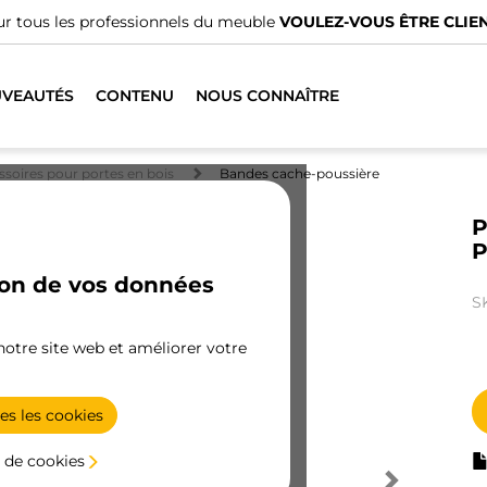
r tous les professionnels du meuble
VOULEZ-VOUS ÊTRE CLIEN
VEAUTÉS
CONTENU
NOUS CONNAÎTRE
essoires pour portes en bois
Bandes cache-poussière
P
P
ion de vos données
S
 notre site web et améliorer votre
es les cookies
 de cookies