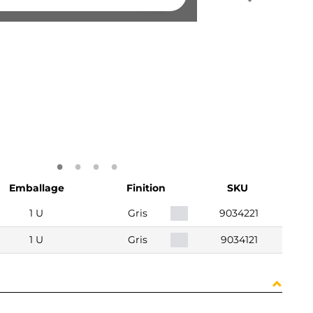
Emballage
Finition
SKU
1 U
Gris
9034221
1 U
Gris
9034121