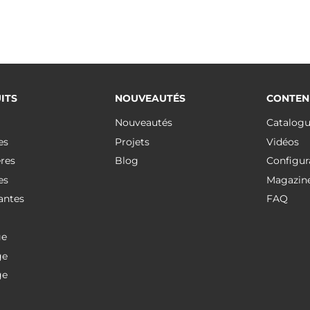
ITS
NOUVEAUTÉS
CONTEN
Nouveautés
Catalog
es
Projets
Vidéos
res
Blog
Configur
es
Magazin
antes
FAQ
ge
ge
ge