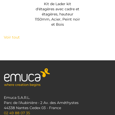
Kit de Lader kit
d'étagères avec cadre et
étagères, hauteur
1150mm, Acier, Peint noir
et Bois
Voir tout
Emuca S.A.R.L.
Parc de l'Aubinière • 2 Av. des Améthystes
44338 Nantes Cedex 03 - France
02 49 88 07 35