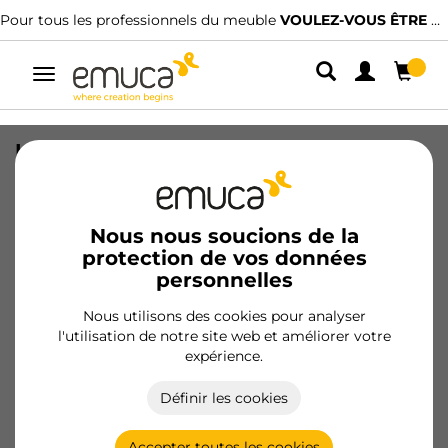
Pour tous les professionnels du meuble
VOULEZ-VOUS ÊTRE CLIENT ?
Alterner
la
navigation
Kit de Lader kit d'étagères avec cadre
et étagères, hauteur 1150mm, Acier,
Peint noir et Bois
Nous nous soucions de la
SKU
4450214
/
EAN
8432393275116
protection de vos données
personnelles
Devenir client
Nous utilisons des cookies pour analyser
l'utilisation de notre site web et améliorer votre
Fiche produit
expérience.
Définir les cookies
Accepter toutes les cookies