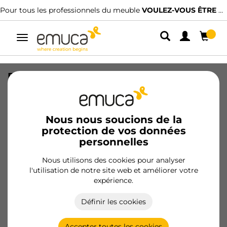
Pour tous les professionnels du meuble
VOULEZ-VOUS ÊTRE CLIENT ?
Alterner
la
navigation
Rack avec glissières à extension totale
et à fermeture douce pour accessoires
d'armoire Quartz, 562-588mm,
Aluminium et plastique, Titane
Nous nous soucions de la
protection de vos données
SKU
7135052
/
EAN
8432393337456
personnelles
Produits essentiels
Nous utilisons des cookies pour analyser
l'utilisation de notre site web et améliorer votre
expérience.
Devenir client
Définir les cookies
Fiche produit
Accepter toutes les cookies