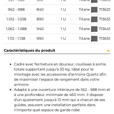
962 - 988
840
1 U
Titane
7136252
1.012 - 1.038
890
1 U
Titane
7136352
1.062 - 1.088
940
1 U
Titane
7136452
1.112 - 1.138
990
1 U
Titane
7136552
Caractéristiques du produit
Cadre avec fermeture en douceur, coulisses à sortie
totale supportant jusqu'à 30 kg, idéal pour le
montage avec les accessoires d'armoire Quartz afin
de maximiser l'espace de rangement dans votre
armoire.
Adapté à une ouverture intérieure de 562 - 588 mm et
à une profondeur minimale de 460 mm. Il dispose
d'un ajustement jusqu'à 13 mm qui a chacun de ses
guides, assurant une installation parfaite dans
n'importe quel espace de garde-robe