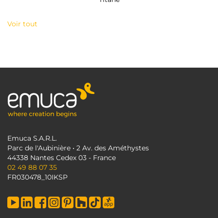
Voir tout
Emuca S.A.R.L.
Parc de l'Aubinière • 2 Av. des Améthystes
44338 Nantes Cedex 03 - France
02 49 88 07 35
FR030478_10IKSP