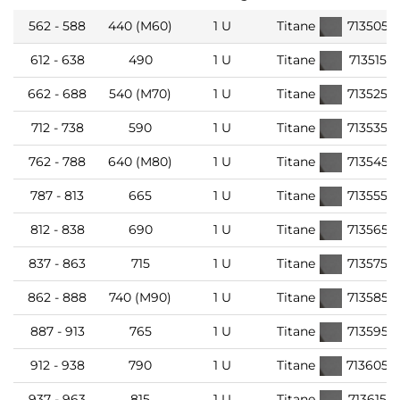
562 - 588
440 (M60)
1 U
Titane
7135052
612 - 638
490
1 U
Titane
7135152
662 - 688
540 (M70)
1 U
Titane
7135252
712 - 738
590
1 U
Titane
7135352
762 - 788
640 (M80)
1 U
Titane
7135452
787 - 813
665
1 U
Titane
7135552
812 - 838
690
1 U
Titane
7135652
837 - 863
715
1 U
Titane
7135752
862 - 888
740 (M90)
1 U
Titane
7135852
887 - 913
765
1 U
Titane
7135952
912 - 938
790
1 U
Titane
7136052
937 - 963
815
1 U
Titane
7136152